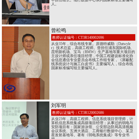
中担任组长。现行数据中心系列国家标准主要编写
人。
曾松鸣
教师认证编号：CT3R140002696
从业35年，综合布线专家。原德特威勒（Datwyle
r）技术总监，高级工程师。曾担任浦东国际机场、
昆明新机场、宝马（BMW）生产基地等重大项目的
主设计师或亲任项目经理，中国工程建设标准化协
会信息通信专业委员会布线工作组专家，《屏蔽配
线系统设计与施工白皮书》主要编写人，综合布线
国家标准编写组主要编写人。
刘军明
教师认证编号：CT3R120002686
从业23年，高级工程师。信息系统项目管理师，计
算机信息系统集成高级项目经理；从事过的弱电与
安防项目有：国家游泳馆、公安部边防局高清视频
会议系统、五洲大酒店、工商银行数据中心、某卫
星发射基地等。著有《弱电系统集成》等专业书
籍。