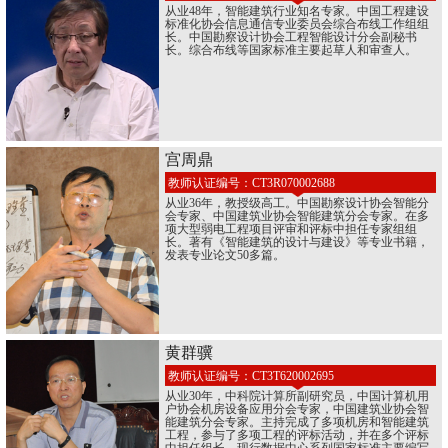
从业48年，智能建筑行业知名专家。中国工程建设
标准化协会信息通信专业委员会综合布线工作组组
长。中国勘察设计协会工程智能设计分会副秘书
长。综合布线等国家标准主要起草人和审查人。
宫周鼎
教师认证编号：CT3R070002688
从业36年，教授级高工。中国勘察设计协会智能分
会专家、中国建筑业协会智能建筑分会专家。在多
项大型弱电工程项目评审和评标中担任专家组组
长。著有《智能建筑的设计与建设》等专业书籍，
发表专业论文50多篇。
黄群骥
教师认证编号：CT3T620002695
从业30年，中科院计算所副研究员，中国计算机用
户协会机房设备应用分会专家，中国建筑业协会智
能建筑分会专家。主持完成了多项机房和智能建筑
工程，参与了多项工程的评标活动，并在多个评标