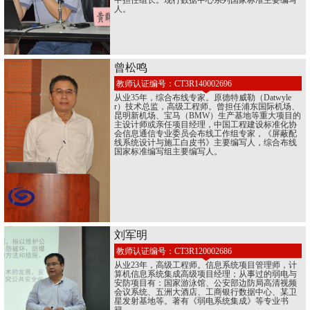
中担任组长。现行数据中心系列国家标准主要编写
人。
曾松鸣
教师认证编号：CT3R140002696
从业35年，综合布线专家。原德特威勒（Datwyle
r）技术总监，高级工程师。曾担任浦东国际机场、
昆明新机场、宝马（BMW）生产基地等重大项目的
主设计师或亲任项目经理，中国工程建设标准化协
会信息通信专业委员会布线工作组专家，《屏蔽配
线系统设计与施工白皮书》主要编写人，综合布线
国家标准编写组主要编写人。
刘军明
教师认证编号：CT3R120002686
从业23年，高级工程师。信息系统项目管理师，计
算机信息系统集成高级项目经理；从事过的弱电与
安防项目有：国家游泳馆、公安部边防局高清视频
会议系统、五洲大酒店、工商银行数据中心、某卫
星发射基地等。著有《弱电系统集成》等专业书
籍。