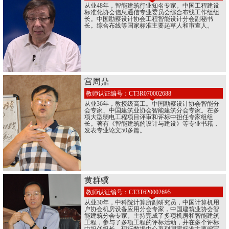
从业48年，智能建筑行业知名专家。中国工程建设
标准化协会信息通信专业委员会综合布线工作组组
长。中国勘察设计协会工程智能设计分会副秘书
长。综合布线等国家标准主要起草人和审查人。
宫周鼎
教师认证编号：CT3R070002688
从业36年，教授级高工。中国勘察设计协会智能分
会专家、中国建筑业协会智能建筑分会专家。在多
项大型弱电工程项目评审和评标中担任专家组组
长。著有《智能建筑的设计与建设》等专业书籍，
发表专业论文50多篇。
黄群骥
教师认证编号：CT3T620002695
从业30年，中科院计算所副研究员，中国计算机用
户协会机房设备应用分会专家，中国建筑业协会智
能建筑分会专家。主持完成了多项机房和智能建筑
工程，参与了多项工程的评标活动，并在多个评标