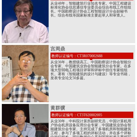
从业48年，智能建筑行业知名专家。中国工程建设
标准化协会信息通信专业委员会综合布线工作组组
长。中国勘察设计协会工程智能设计分会副秘书
长。综合布线等国家标准主要起草人和审查人。
宫周鼎
教师认证编号：CT3R070002688
从业36年，教授级高工。中国勘察设计协会智能分
会专家、中国建筑业协会智能建筑分会专家。在多
项大型弱电工程项目评审和评标中担任专家组组
长。著有《智能建筑的设计与建设》等专业书籍，
发表专业论文50多篇。
黄群骥
教师认证编号：CT3T620002695
从业30年，中科院计算所副研究员，中国计算机用
户协会机房设备应用分会专家，中国建筑业协会智
能建筑分会专家。主持完成了多项机房和智能建筑
工程，参与了多项工程的评标活动，并在多个评标