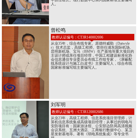
中担任组长。现行数据中心系列国家标准主要编写
人。
曾松鸣
教师认证编号：CT3R140002696
从业35年，综合布线专家。原德特威勒（Datwyle
r）技术总监，高级工程师。曾担任浦东国际机场、
昆明新机场、宝马（BMW）生产基地等重大项目的
主设计师或亲任项目经理，中国工程建设标准化协
会信息通信专业委员会布线工作组专家，《屏蔽配
线系统设计与施工白皮书》主要编写人，综合布线
国家标准编写组主要编写人。
刘军明
教师认证编号：CT3R120002686
从业23年，高级工程师。信息系统项目管理师，计
算机信息系统集成高级项目经理；从事过的弱电与
安防项目有：国家游泳馆、公安部边防局高清视频
会议系统、五洲大酒店、工商银行数据中心、某卫
星发射基地等。著有《弱电系统集成》等专业书
籍。