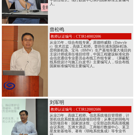
中担任组长。现行数据中心系列国家标准主要编写
人。
曾松鸣
教师认证编号：CT3R140002696
从业35年，综合布线专家。原德特威勒（Datwyle
r）技术总监，高级工程师。曾担任浦东国际机场、
昆明新机场、宝马（BMW）生产基地等重大项目的
主设计师或亲任项目经理，中国工程建设标准化协
会信息通信专业委员会布线工作组专家，《屏蔽配
线系统设计与施工白皮书》主要编写人，综合布线
国家标准编写组主要编写人。
刘军明
教师认证编号：CT3R120002686
从业23年，高级工程师。信息系统项目管理师，计
算机信息系统集成高级项目经理；从事过的弱电与
安防项目有：国家游泳馆、公安部边防局高清视频
会议系统、五洲大酒店、工商银行数据中心、某卫
星发射基地等。著有《弱电系统集成》等专业书
籍。