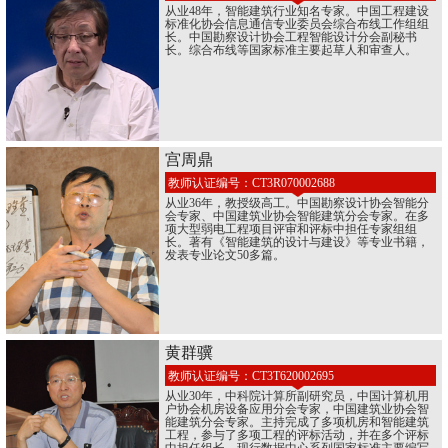
从业48年，智能建筑行业知名专家。中国工程建设
标准化协会信息通信专业委员会综合布线工作组组
长。中国勘察设计协会工程智能设计分会副秘书
长。综合布线等国家标准主要起草人和审查人。
宫周鼎
教师认证编号：CT3R070002688
从业36年，教授级高工。中国勘察设计协会智能分
会专家、中国建筑业协会智能建筑分会专家。在多
项大型弱电工程项目评审和评标中担任专家组组
长。著有《智能建筑的设计与建设》等专业书籍，
发表专业论文50多篇。
黄群骥
教师认证编号：CT3T620002695
从业30年，中科院计算所副研究员，中国计算机用
户协会机房设备应用分会专家，中国建筑业协会智
能建筑分会专家。主持完成了多项机房和智能建筑
工程，参与了多项工程的评标活动，并在多个评标